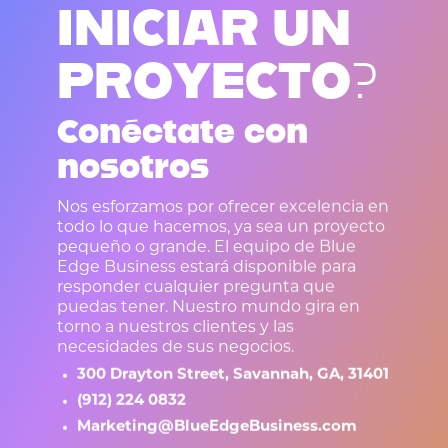
I
N
I
C
I
A
R
U
N
P
R
O
Y
E
C
T
O
?
Conéctate con
nosotros
Nos esforzamos por ofrecer excelencia en
todo lo que hacemos, ya sea un proyecto
pequeño o grande. El equipo de Blue
Edge Business estará disponible para
responder cualquier pregunta que
puedas tener. Nuestro mundo gira en
torno a nuestros clientes y las
necesidades de sus negocios.
300 Drayton Street, Savannah, GA, 31401
(912) 224 0832
Marketing@BlueEdgeBusiness.com